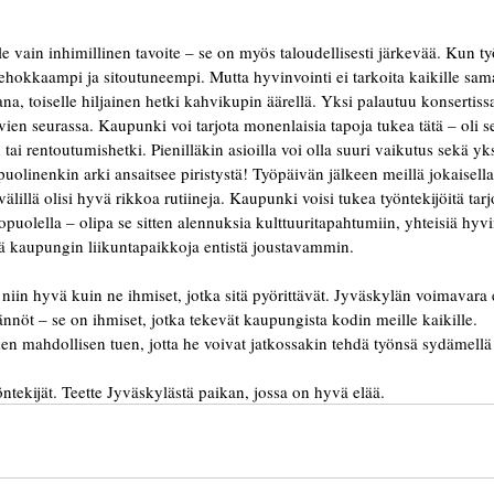
e vain inhimillinen tavoite – se on myös taloudellisesti järkevää. Kun ty
hokkaampi ja sitoutuneempi. Mutta hyvinvointi ei tarkoita kaikille sama
na, toiselle hiljainen hetki kahvikupin äärellä. Yksi palautuu konsertissa
ien seurassa. Kaupunki voi tarjota monenlaisia tapoja tukea tätä – oli se
tai rentoutumishetki. Pienilläkin asioilla voi olla suuri vaikutus sekä yks
puolinenkin arki ansaitsee piristystä! Työpäivän jälkeen meillä jokaisell
välillä olisi hyvä rikkoa rutiineja. Kaupunki voisi tukea työntekijöitä tar
opuolella – olipa se sitten alennuksia kulttuuritapahtumiin, yhteisiä hyv
ä kaupungin liikuntapaikkoja entistä joustavammin. 
niin hyvä kuin ne ihmiset, jotka sitä pyörittävät. Jyväskylän voimavara e
äännöt – se on ihmiset, jotka tekevät kaupungista kodin meille kaikille. 
iken mahdollisen tuen, jotta he voivat jatkossakin tehdä työnsä sydämellä
öntekijät. Teette Jyväskylästä paikan, jossa on hyvä elää. 