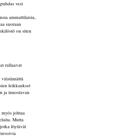
 puhdas vesi 
nsia ammattilaisia, 
taa suoraan 
kilöstö on siten 
at rullaavat 
 väistämättä 
sien leikkaukset 
an ja innostavan 
t myös johtaa 
eluita. Mutta 
jotka löytävät 
invoivia 