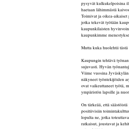
pysyvät kulkukelpoisina ilm
haetaan lähimmästä kaivost
Toimivat ja oikea-aikaiset
jotka tekevät työtään kau
kaupunkilaisten hyvinvoin
kaupunkimme menestyksen
Mutta kuka huolehtii tästä
Kaupungin tehtävä työnantaj
sujuvasti. Hyvän työnantaj
Viime vuosina Jyväskylän 
näkyneet työntekijöiden ar
ovat vaikeuttaneet työtä, m
ympäristön lapsille ja nuori
On tärkeää, että säästöist
positiivisiin toimintakultt
lopulta ne, jotka toteutta
ratkaisut, joustavat ja keh