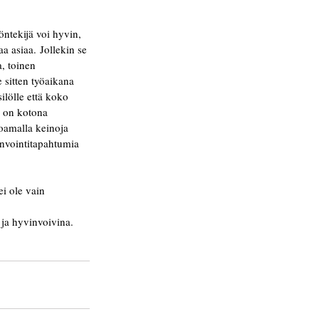
öntekijä voi hyvin, 
a asiaa. Jollekin se 
, toinen 
 sitten työaikana 
ilölle että koko 
a on kotona 
joamalla keinoja 
invointitapahtumia 
i ole vain 
 ja hyvinvoivina. 