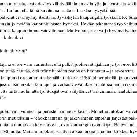
an aurausta, teatteriesitys viihdyttää ilman esiintyjiä ja lavastusta sekä
a. Tuntuu, että tämä kuvitelma saattaisi haastaa nykyelämää. 
 palvelut eivät synny itsestään. Jyväskylän kaupungilla työskentelee tuha
pungin ja meidän kaupunkilaisten hyväksi. Heidän tekemänsä työ vaikut
tiin ja kaupunkimme vetovoimaan. Motivoinut, osaava ja hyvinvoiva hen
 kulmakivi. 
 kulmakivestä? 
ana ei ole vain varmistaa, että palkat juoksevat ajallaan ja työvuorolist
an pitää näyttää, että työntekijöiden panos on huomattu – ja arvostettu. 
kaupunki on joutunut tekemään tiukkoja säästötoimenpiteitä, jotka ovat
jessa. Esimerkiksi koulujen ja varhaiskasvatuksen materiaalien ja resurs
utta tästä huolimatta työntekijät ovat säilyttäneet tärkeimmän: laadukka
lle. 
ä puhutaan avoimesti ja perustellaan ne selkeästi. Monet muutokset voiva
uurin muutoksiin – tehokkaampiin ja järkevämpiin tapoihin järjestää palv
vat nämä muutokset käytännössä, ovat kaupungin työntekijät. He ovat ne, 
ittävät uutta. Mutta muutokset vaativat aikaa, tukea ja ennen kaikkea hyv