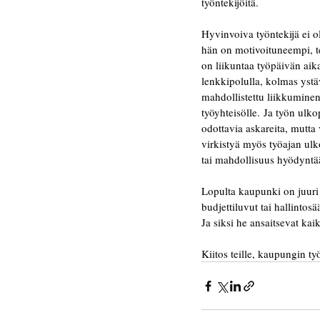
työntekijöitä. 
Hyvinvoiva työntekijä ei ol
hän on motivoituneempi, te
on liikuntaa työpäivän aika
lenkkipolulla, kolmas ystäv
mahdollistettu liikkuminen 
työyhteisölle. Ja työn ulko
odottavia askareita, mutta 
virkistyä myös työajan ulk
tai mahdollisuus hyödyntä
Lopulta kaupunki on juuri 
budjettiluvut tai hallintos
Ja siksi he ansaitsevat ka
Kiitos teille, kaupungin ty